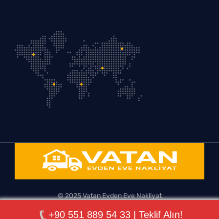
© 2025 Vatan Evden Eve Nakliyat
+90 551 889 54 33 | Teklif Alın!